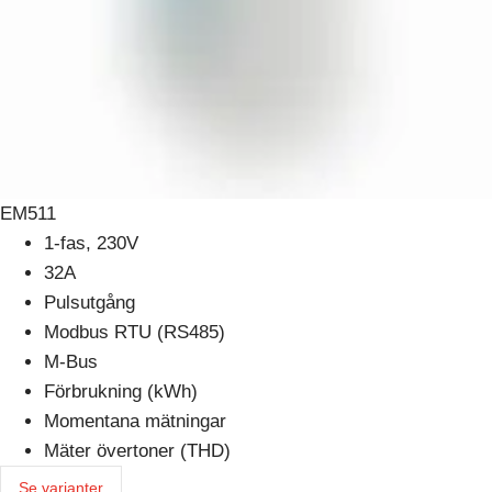
EM511
1-fas, 230V
32A
Pulsutgång
Modbus RTU (RS485)
M-Bus
Förbrukning (kWh)
Momentana mätningar
Mäter övertoner (THD)
Se varianter