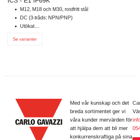
ICS - E1 IP69K
M12, M18 och M30, rostfritt stål
DC (3-tråds: NPN/PNP)
Utökat…
Se varianter
Med vår kunskap och det
Car
breda sortimentet ger vi
Väs
våra kunder mervärden för
in
att hjälpa dem att bli mer
054
konkurrenskraftiga på sina