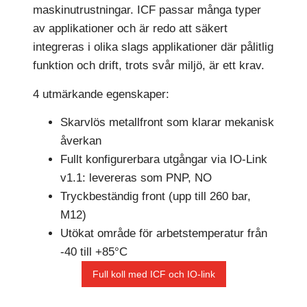
maskinutrustningar. ICF passar många typer
av applikationer och är redo att säkert
integreras i olika slags applikationer där pålitlig
funktion och drift, trots svår miljö, är ett krav.
4 utmärkande egenskaper:
Skarvlös metallfront som klarar mekanisk
åverkan
Fullt konfigurerbara utgångar via IO-Link
v1.1: levereras som PNP, NO
Tryckbeständig front (upp till 260 bar,
M12)
Utökat område för arbetstemperatur från
-40 till +85°C
Full koll med ICF och IO-link