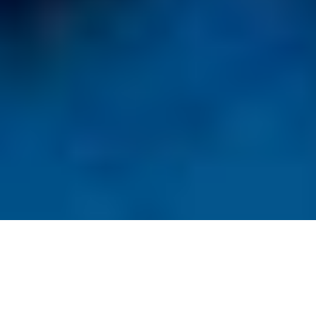
Trött på besvärlig konfiguration
och oändlig support?