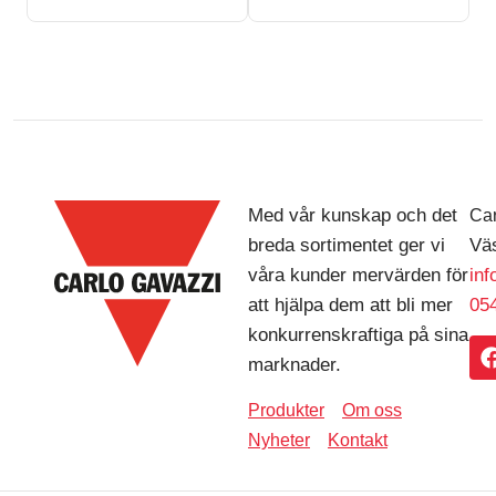
Med vår kunskap och det
Car
breda sortimentet ger vi
Väs
våra kunder mervärden för
in
att hjälpa dem att bli mer
054
konkurrenskraftiga på sina
marknader.
Produkter
Om oss
Nyheter
Kontakt