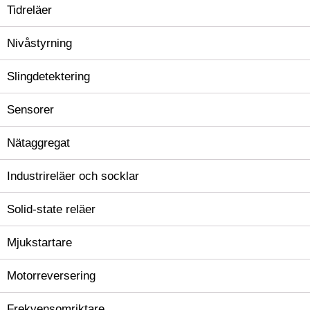
Tidreläer
Nivåstyrning
Slingdetektering
Sensorer
Nätaggregat
Industrireläer och socklar
Solid-state reläer
Mjukstartare
Motorreversering
Frekvensomriktare