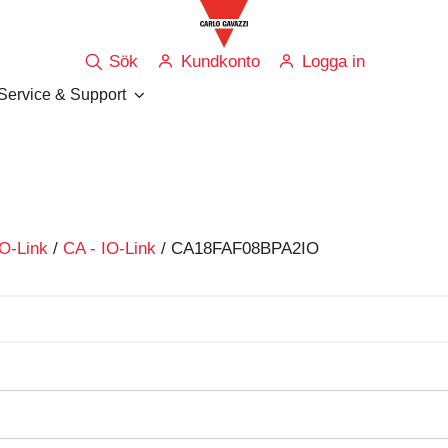
Sök
Kundkonto
Logga in
Service & Support
IO-Link
/
CA - IO-Link
/ CA18FAF08BPA2IO