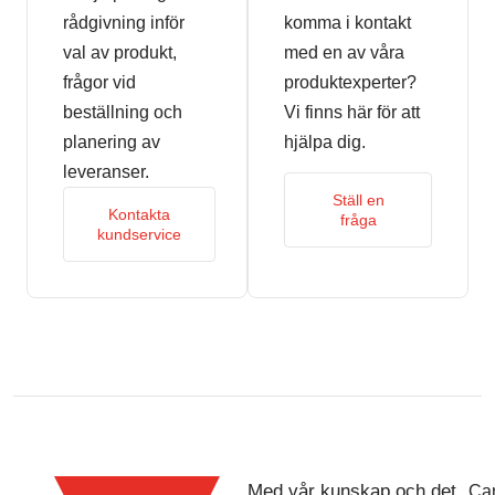
rådgivning inför
komma i kontakt
val av produkt,
med en av våra
frågor vid
produktexperter?
beställning och
Vi finns här för att
planering av
hjälpa dig.
leveranser.
Ställ en
Kontakta
fråga
kundservice
Med vår kunskap och det
Car