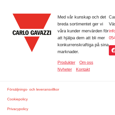
Med vår kunskap och det
Car
breda sortimentet ger vi
Väs
våra kunder mervärden för
in
att hjälpa dem att bli mer
054
konkurrenskraftiga på sina
marknader.
Produkter
Om oss
Nyheter
Kontakt
Försäljnings- och leveransvillkor
Cookiepolicy
Privacypolicy