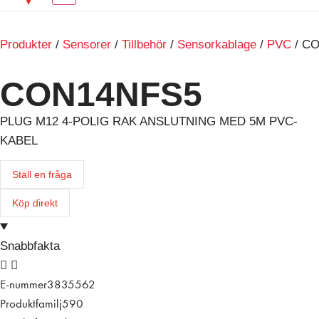
Produkter
/
Sensorer
/
Tillbehör
/
Sensorkablage
/
PVC
/ C
CON14NFS5
PLUG M12 4-POLIG RAK ANSLUTNING MED 5M PVC-
KABEL
Ställ en fråga
Köp direkt
Snabbfakta
E-nummer
3835562
Produktfamilj
590