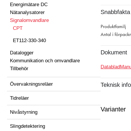
Energimätare DC
Snabbfakta
Nätanalysatorer
Signalomvandlare
Produktfamilj
CPT
Antal i förpack
ET112-330-340
Dokument
Datalogger
Kommunikation och omvandlare
Datablad
Manu
Tillbehör
Övervakningsreläer
Teknisk inf
Tidreläer
Varianter
Nivåstyrning
Slingdetektering