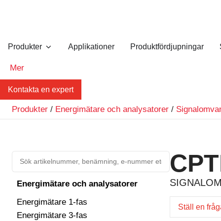
Produkter
Applikationer
Produktfördjupningar
Mer
Kontakta en expert
Produkter
/
Energimätare och analysatorer
/
Signalomva
CPT
SIGNALOM
Energimätare och analysatorer
Energimätare 1-fas
Ställ en frå
Energimätare 3-fas