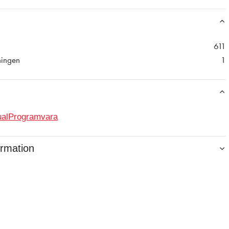
611
ningen
1
al
Programvara
ormation