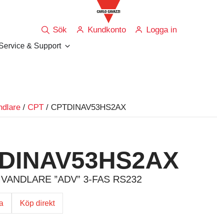
Sök
Kundkonto
Logga in
Service & Support
ndlare
/
CPT
/ CPTDINAV53HS2AX
DINAV53HS2AX
VANDLARE ”ADV” 3-FAS RS232
ga
Köp direkt