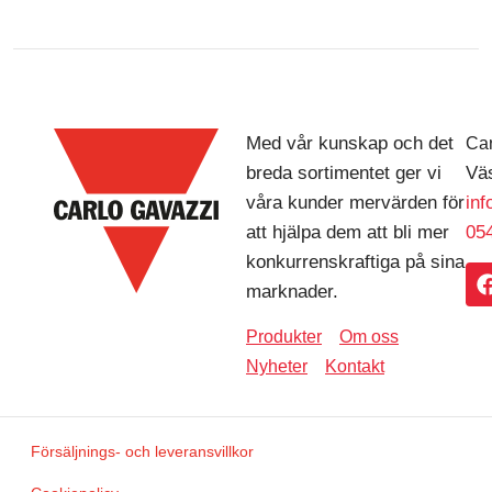
Med vår kunskap och det
Car
breda sortimentet ger vi
Väs
våra kunder mervärden för
in
att hjälpa dem att bli mer
054
konkurrenskraftiga på sina
marknader.
Produkter
Om oss
Nyheter
Kontakt
Försäljnings- och leveransvillkor