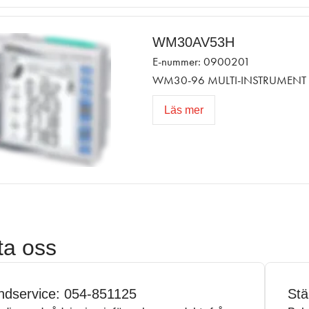
WM30AV53H
E-nummer: 0900201
WM30-96 MULTI-INSTRUMENT 
Läs mer
ta oss
ndservice: 054-851125
Stä