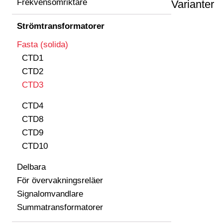
Frekvensomriktare
Varianter
Strömtransformatorer
Fasta (solida)
CTD1
CTD2
CTD3
CTD4
CTD8
CTD9
CTD10
Delbara
För övervakningsreläer
Signalomvandlare
Summatransformatorer