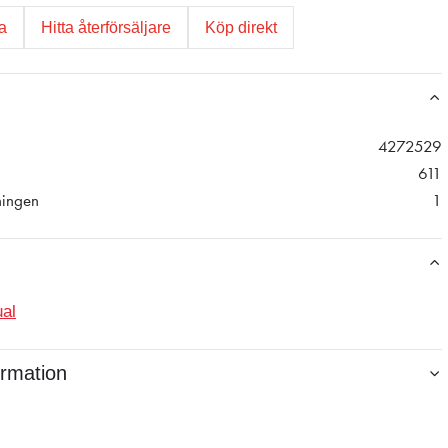
ga
Hitta återförsäljare
Köp direkt
4272529
611
ningen
1
al
ormation