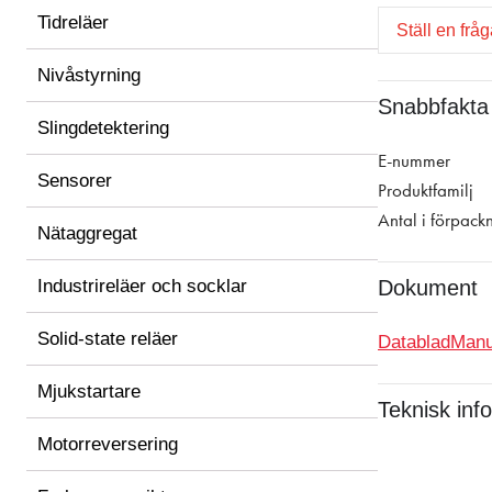
Tidreläer
Ställ en frå
Nivåstyrning
Snabbfakta
Slingdetektering
E-nummer
Sensorer
Produktfamilj
Antal i förpack
Nätaggregat
Industrireläer och socklar
Dokument
Solid-state reläer
Datablad
Manu
Mjukstartare
Teknisk inf
Motorreversering