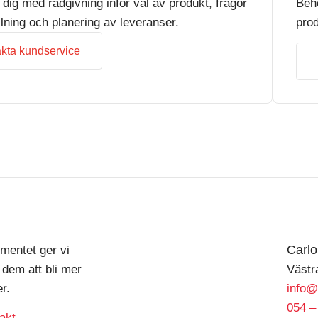
r dig med rådgivning inför val av produkt, frågor
Beh
llning och planering av leveranser.
prod
kta kundservice
Carl
mentet ger vi
 dem att bli mer
Västr
r.
info@
054 –
akt