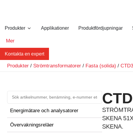
Produkter
Applikationer
Produktfördjupningar
Mer
Kontakta en expert
Produkter
/
Strömtransformatorer
/
Fasta (solida)
/
CTD
CTD
STRÖMTRA
Energimätare och analysatorer
SKENA 51X
Övervakningsreläer
SKENA.