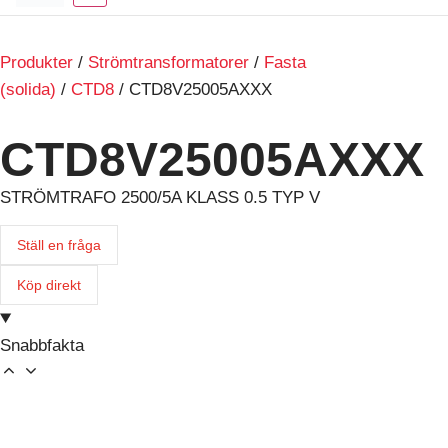
Produkter
/
Strömtransformatorer
/
Fasta
(solida)
/
CTD8
/ CTD8V25005AXXX
CTD8V25005AXXX
STRÖMTRAFO 2500/5A KLASS 0.5 TYP V
Ställ en fråga
Köp direkt
Snabbfakta
Produktfamilj
611
Antal i förpackningen
1