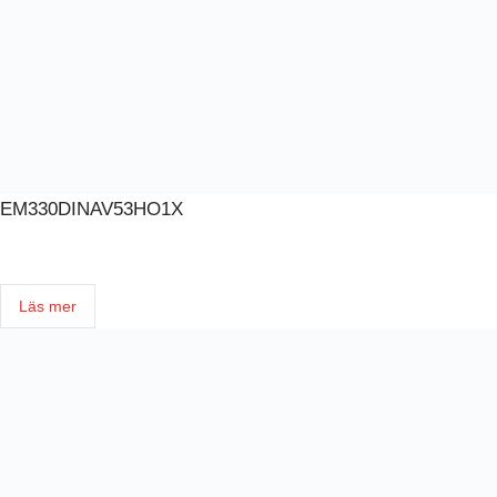
EM330DINAV53HO1X
E-nummer: 0933000
ENERGIMÄTARE 5A PULS
Läs mer