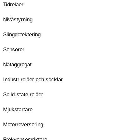
Tidreläer
Nivåstyrning
Slingdetektering
Sensorer
Nätaggregat
Industrireläer och socklar
Solid-state reläer
Mjukstartare
Motorreversering
Frekvensomriktare