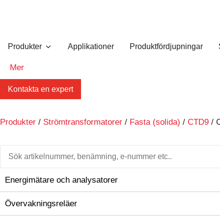
Produkter
Applikationer
Produktfördjupningar
Mer
Kontakta en expert
Produkter
/
Strömtransformatorer
/
Fasta (solida)
/
CTD9
/ 
Energimätare och analysatorer
Övervakningsreläer