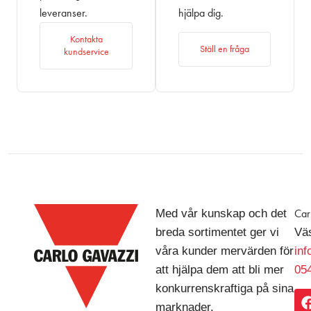
leveranser.
hjälpa dig.
Kontakta
Ställ en fråga
kundservice
Med vår kunskap och det
Car
breda sortimentet ger vi
Väs
våra kunder mervärden för
in
att hjälpa dem att bli mer
054
konkurrenskraftiga på sina
marknader.