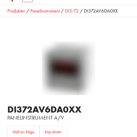
Produkter
/
Panelinstrument
/
DI3-72
/ DI372AV6DA0XX
DI372AV6DA0XX
PANELINSTRUMENT A/V
Ställ en fråga
Köp direkt