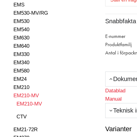
EMS
EM530-MV/RG
Snabbfakta
EM530
EM540
E-nummer
EM630
Produktfamilj
EM640
Antal i förpack
EM330
EM340
EM580
Dokume
EM24
EM210
Datablad
EM210-MV
Manual
EM210-MV
Teknisk 
CTV
Varianter
EM21-72R