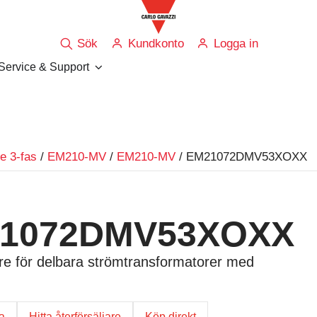
Sök
Kundkonto
Logga in
Service & Support
e 3-fas
/
EM210-MV
/
EM210-MV
/ EM21072DMV53XOXX
1072DMV53XOXX
e för delbara strömtransformatorer med
ga
Hitta återförsäljare
Köp direkt