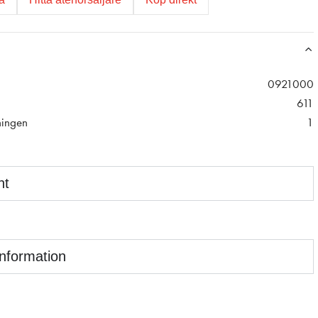
0921000
611
ningen
1
nt
information