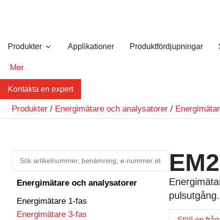
Produkter
Applikationer
Produktfördjupningar
Mer
Kontakta en expert
Produkter
/
Energimätare och analysatorer
/
Energimätar
EM2
Energimätar
Energimätare och analysatorer
pulsutgång.
Energimätare 1-fas
Energimätare 3-fas
Ställ en frå