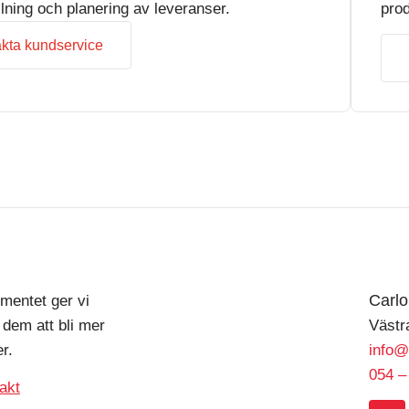
llning och planering av leveranser.
prod
kta kundservice
Carl
mentet ger vi
 dem att bli mer
Västr
r.
info@
054 –
akt