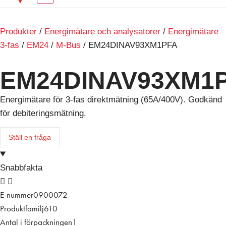
Produkter
/
Energimätare och analysatorer
/
Energimätare
3-fas
/
EM24
/
M-Bus
/ EM24DINAV93XM1PFA
EM24DINAV93XM1
Energimätare för 3-fas direktmätning (65A/400V). Godkänd
för debiteringsmätning.
Ställ en fråga
Snabbfakta
E-nummer
0900072
Produktfamilj
610
Antal i förpackningen
1