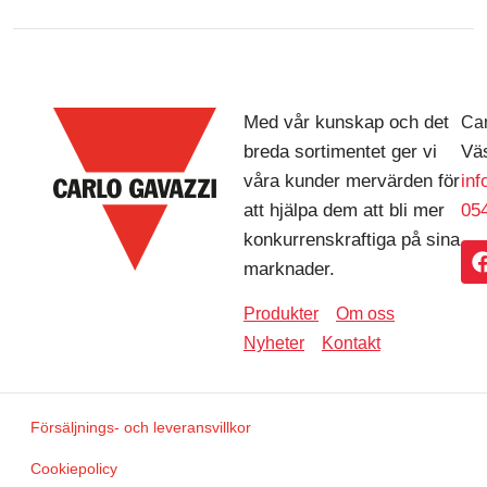
Med vår kunskap och det
Car
breda sortimentet ger vi
Väs
våra kunder mervärden för
in
att hjälpa dem att bli mer
054
konkurrenskraftiga på sina
marknader.
Produkter
Om oss
Nyheter
Kontakt
Försäljnings- och leveransvillkor
Cookiepolicy