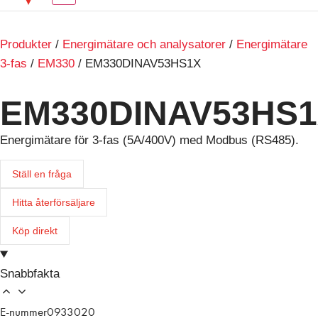
Produkter
/
Energimätare och analysatorer
/
Energimätare
3-fas
/
EM330
/ EM330DINAV53HS1X
EM330DINAV53HS
Energimätare för 3-fas (5A/400V) med Modbus (RS485).
Ställ en fråga
Hitta återförsäljare
Köp direkt
Snabbfakta
E-nummer
0933020