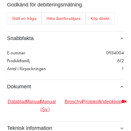
Godkänd för debiteringsmätning.
Ställ en fråga
Hitta återförsäljare
Köp direkt
Snabbfakta
E-nummer
0934004
Produktfamilj
612
Antal i förpackningen
1
Dokument
Datablad
Manual
Manual
Broschyr
Protokoll
Videoklipp
(Sv.)
Teknisk information