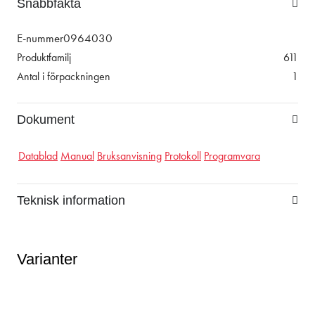
Snabbfakta
E-nummer
0964030
Produktfamilj
611
Antal i förpackningen
1
Dokument
Datablad
Manual
Bruksanvisning
Protokoll
Programvara
Teknisk information
Varianter