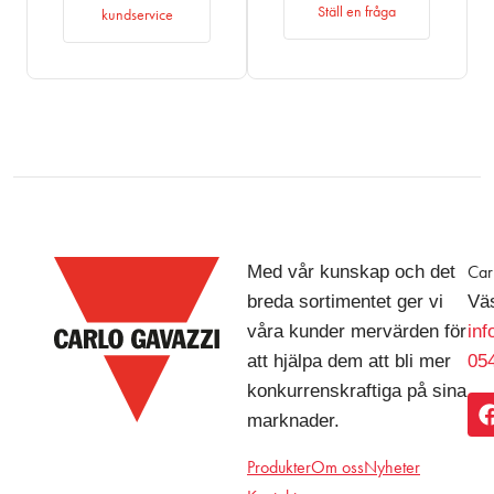
Ställ en fråga
kundservice
Med vår kunskap och det
Car
breda sortimentet ger vi
Väs
våra kunder mervärden för
in
att hjälpa dem att bli mer
054
konkurrenskraftiga på sina
marknader.
Produkter
Om oss
Nyheter