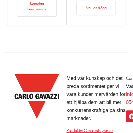
Kontakta
Ställ en fråga
kundservice
Med vår kunskap och det
Car
breda sortimentet ger vi
Väs
våra kunder mervärden för
in
att hjälpa dem att bli mer
054
konkurrenskraftiga på sina
marknader.
Produkter
Om oss
Nyheter