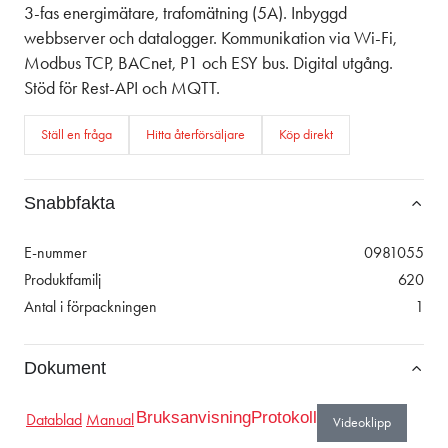
3-fas energimätare, trafomätning (5A). Inbyggd
webbserver och datalogger. Kommunikation via Wi-Fi,
Modbus TCP, BACnet, P1 och ESY bus. Digital utgång.
Stöd för Rest-API och MQTT.
Ställ en fråga
Hitta återförsäljare
Köp direkt
Snabbfakta
E-nummer
0981055
Produktfamilj
620
Antal i förpackningen
1
Dokument
Bruksanvisning
Protokoll
Datablad
Manual
Videoklipp