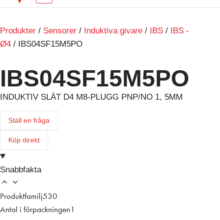
Produkter
/
Sensorer
/
Induktiva givare
/
IBS
/
IBS -
Ø4
/ IBS04SF15M5PO
IBS04SF15M5PO
INDUKTIV SLÄT D4 M8-PLUGG PNP/NO 1, 5MM
Ställ en fråga
Köp direkt
Snabbfakta
Produktfamilj
530
Antal i förpackningen
1