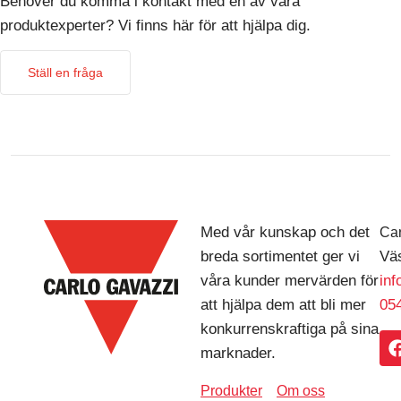
Behöver du komma i kontakt med en av våra
produktexperter? Vi finns här för att hjälpa dig.
Ställ en fråga
Med vår kunskap och det
Car
breda sortimentet ger vi
Väs
våra kunder mervärden för
in
att hjälpa dem att bli mer
054
konkurrenskraftiga på sina
marknader.
Produkter
Om oss