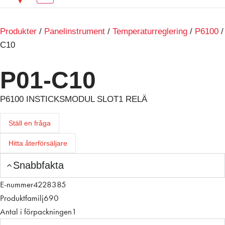
Produkter
/
Panelinstrument
/
Temperaturreglering
/
P6100
/
C10
P01-C10
P6100 INSTICKSMODUL SLOT1 RELÄ
Ställ en fråga
Hitta återförsäljare
Snabbfakta
E-nummer
4228385
Produktfamilj
690
Antal i förpackningen
1