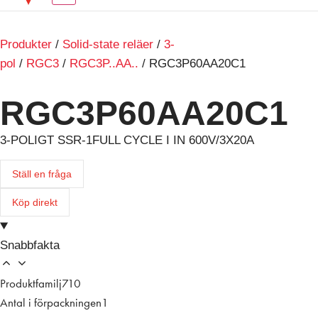
Produkter
/
Solid-state reläer
/
3-
pol
/
RGC3
/
RGC3P..AA..
/ RGC3P60AA20C1
RGC3P60AA20C1
3-POLIGT SSR-1FULL CYCLE I IN 600V/3X20A
Ställ en fråga
Köp direkt
Snabbfakta
Produktfamilj
710
Antal i förpackningen
1