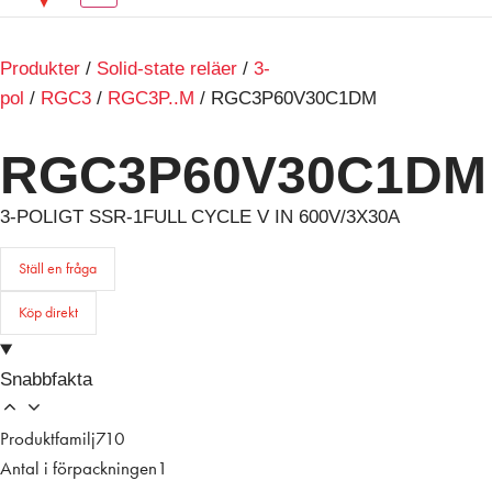
Produkter
/
Solid-state reläer
/
3-
pol
/
RGC3
/
RGC3P..M
/ RGC3P60V30C1DM
RGC3P60V30C1DM
3-POLIGT SSR-1FULL CYCLE V IN 600V/3X30A
Ställ en fråga
Köp direkt
Snabbfakta
Produktfamilj
710
Antal i förpackningen
1