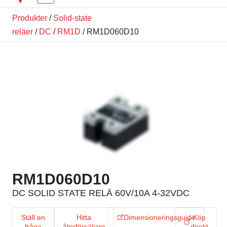
Produkter
/
Solid-state
reläer
/
DC
/
RM1D
/ RM1D060D10
RM1D060D10
DC SOLID STATE RELÄ 60V/10A 4-32VDC
Ställ en
Hitta
Dimensioneringsguide
Köp
fråga
återförsäljare
direkt