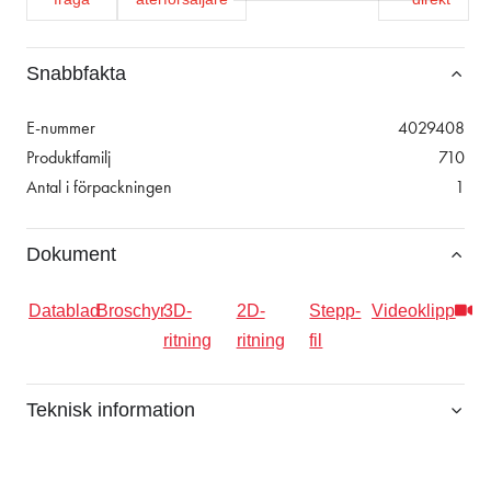
Snabbfakta
E-nummer
4029408
Produktfamilj
710
Antal i förpackningen
1
Dokument
Datablad
Broschyr
3D-
2D-
Stepp-
Videoklipp
ritning
ritning
fil
Teknisk information