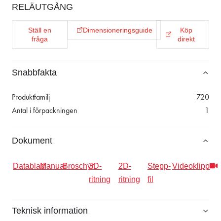
RELÄUTGÅNG
Ställ en
Dimensioneringsguide
Köp
fråga
direkt
Snabbfakta
Produktfamilj
720
Antal i förpackningen
1
Dokument
Datablad
Manual
Broschyr
3D-
2D-
Stepp-
Videoklipp
ritning
ritning
fil
Teknisk information