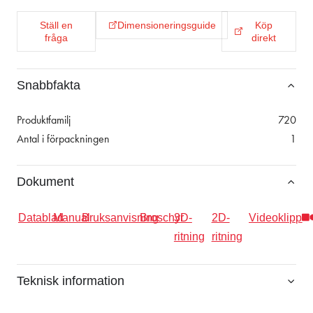
Ställ en
Dimensioneringsguide
Köp
fråga
direkt
Snabbfakta
Produktfamilj
720
Antal i förpackningen
1
Dokument
Datablad
Manual
Bruksanvisning
Broschyr
3D-
2D-
Videoklipp
ritning
ritning
Teknisk information