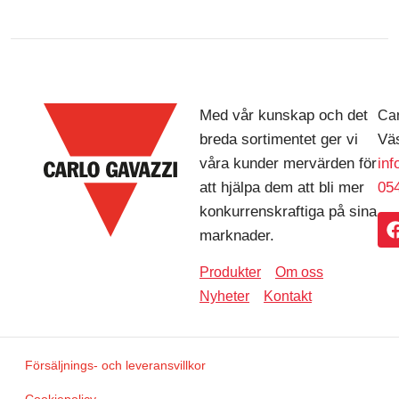
Med vår kunskap och det
Car
breda sortimentet ger vi
Väs
våra kunder mervärden för
in
att hjälpa dem att bli mer
054
konkurrenskraftiga på sina
marknader.
Produkter
Om oss
Nyheter
Kontakt
Försäljnings- och leveransvillkor