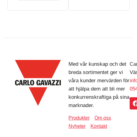
Med vår kunskap och det
Car
breda sortimentet ger vi
Väs
våra kunder mervärden för
in
att hjälpa dem att bli mer
054
konkurrenskraftiga på sina
marknader.
Produkter
Om oss
Nyheter
Kontakt