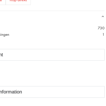
730
ningen
1
nt
information