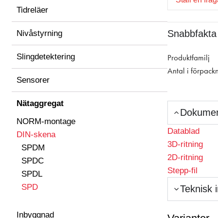
Tidreläer
Snabbfakta
Nivåstyrning
Slingdetektering
Produktfamilj
Antal i förpack
Sensorer
Nätaggregat
Dokume
NORM-montage
Datablad
DIN-skena
3D-ritning
SPDM
2D-ritning
SPDC
Stepp-fil
SPDL
SPD
Teknisk 
Inbyggnad