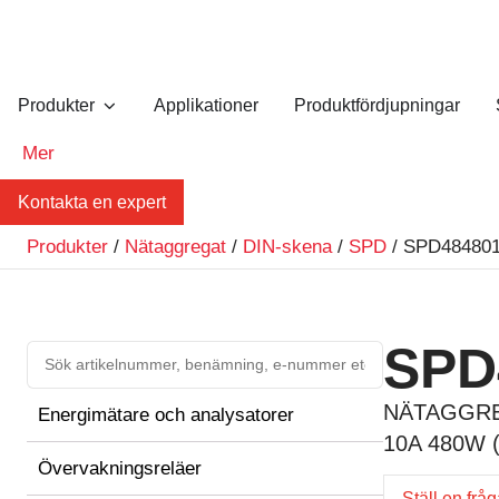
Produkter
Applikationer
Produktfördjupningar
Mer
Kontakta en expert
Produkter
/
Nätaggregat
/
DIN-skena
/
SPD
/ SPD48480
SPD
NÄTAGGRE
Energimätare och analysatorer
10A 480W 
Övervakningsreläer
Ställ en frå