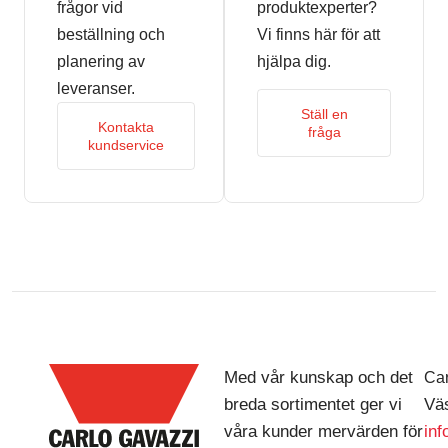
frågor vid
produktexperter?
beställning och
Vi finns här för att
planering av
hjälpa dig.
leveranser.
Ställ en
Kontakta
fråga
kundservice
Med vår kunskap och det
Car
breda sortimentet ger vi
Väs
våra kunder mervärden för
in