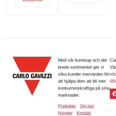
kundservice
Med vår kunskap och det
Car
breda sortimentet ger vi
Väs
våra kunder mervärden för
in
att hjälpa dem att bli mer
054
konkurrenskraftiga på sina
marknader.
Produkter
Om oss
Nyheter
Kontakt