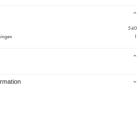
540
ningen
1
ormation