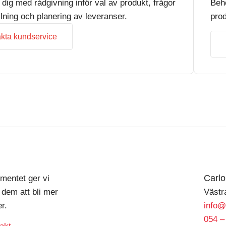
r dig med rådgivning inför val av produkt, frågor
Beh
llning och planering av leveranser.
prod
kta kundservice
Carl
mentet ger vi
 dem att bli mer
Västr
r.
info@
054 –