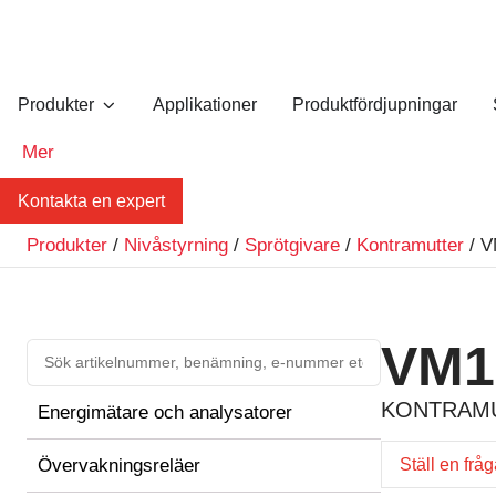
Produkter
Applikationer
Produktfördjupningar
Mer
Kontakta en expert
Produkter
/
Nivåstyrning
/
Sprötgivare
/
Kontramutter
/ V
VM1
KONTRAMUT
Energimätare och analysatorer
Övervakningsreläer
Ställ en frå