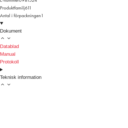
E-nummer
0981524
Produktfamilj
611
Antal i förpackningen
1
Dokument
Datablad
Manual
Protokoll
Teknisk information