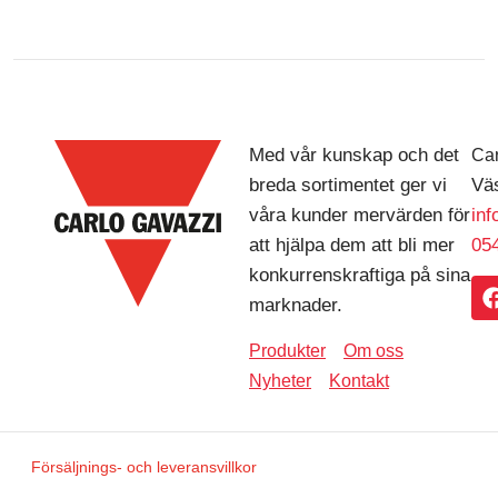
Med vår kunskap och det
Car
breda sortimentet ger vi
Väs
våra kunder mervärden för
in
att hjälpa dem att bli mer
054
konkurrenskraftiga på sina
marknader.
Produkter
Om oss
Nyheter
Kontakt
Försäljnings- och leveransvillkor