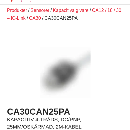
Produkter
/
Sensorer
/
Kapacitiva givare
/
CA12 / 18 / 30
– IO-Link
/
CA30
/ CA30CAN25PA
CA30CAN25PA
KAPACITIV 4-TRÅDS, DC/PNP,
25MM/OSKÄRMAD, 2M-KABEL