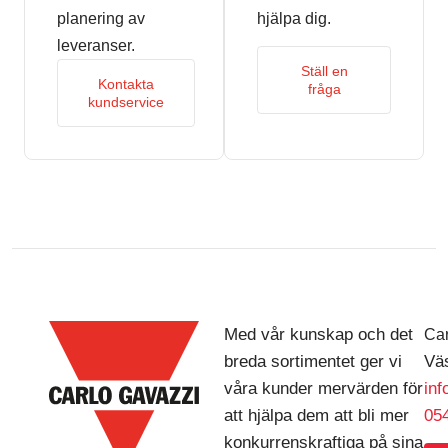
planering av
hjälpa dig.
leveranser.
Ställ en
Kontakta
fråga
kundservice
Med vår kunskap och det
Car
breda sortimentet ger vi
Väs
våra kunder mervärden för
in
att hjälpa dem att bli mer
054
konkurrenskraftiga på sina