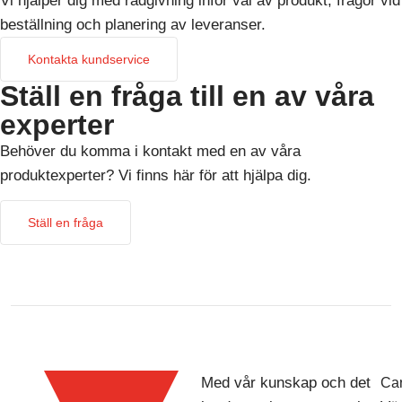
Vi hjälper dig med rådgivning inför val av produkt, frågor vid
beställning och planering av leveranser.
Kontakta kundservice
Ställ en fråga till en av våra
experter
Behöver du komma i kontakt med en av våra
produktexperter? Vi finns här för att hjälpa dig.
Ställ en fråga
Med vår kunskap och det
Car