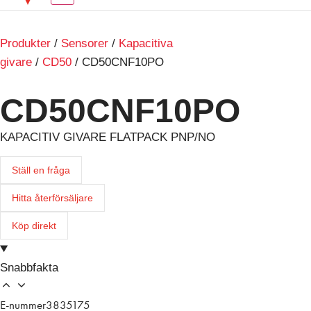
Produkter
/
Sensorer
/
Kapacitiva
givare
/
CD50
/ CD50CNF10PO
CD50CNF10PO
KAPACITIV GIVARE FLATPACK PNP/NO
Ställ en fråga
Hitta återförsäljare
Köp direkt
Snabbfakta
E-nummer
3835175