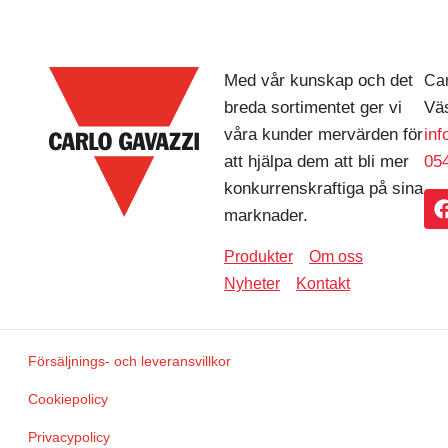
Med vår kunskap och det
Car
breda sortimentet ger vi
Väs
våra kunder mervärden för
in
att hjälpa dem att bli mer
054
konkurrenskraftiga på sina
marknader.
Produkter
Om oss
Nyheter
Kontakt
Försäljnings- och leveransvillkor
Cookiepolicy
Privacypolicy