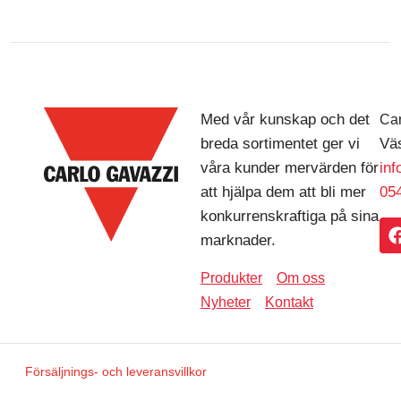
Med vår kunskap och det
Car
breda sortimentet ger vi
Väs
våra kunder mervärden för
in
att hjälpa dem att bli mer
054
konkurrenskraftiga på sina
marknader.
Produkter
Om oss
Nyheter
Kontakt
Försäljnings- och leveransvillkor