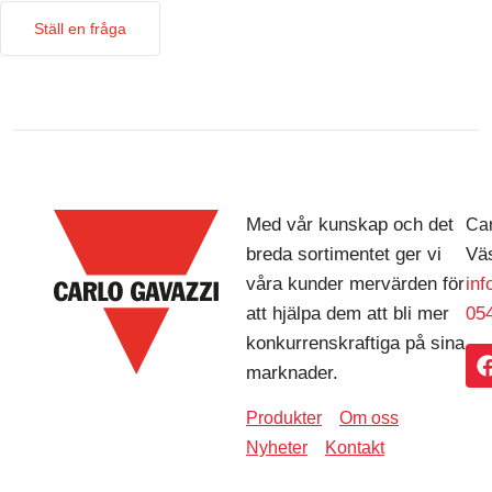
Ställ en fråga
Med vår kunskap och det
Car
breda sortimentet ger vi
Väs
våra kunder mervärden för
in
att hjälpa dem att bli mer
054
konkurrenskraftiga på sina
marknader.
Produkter
Om oss
Nyheter
Kontakt