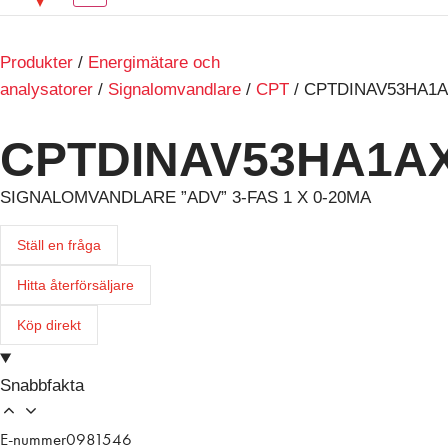
Produkter
/
Energimätare och
analysatorer
/
Signalomvandlare
/
CPT
/ CPTDINAV53HA1
CPTDINAV53HA1A
SIGNALOMVANDLARE ”ADV” 3-FAS 1 X 0-20MA
Ställ en fråga
Hitta återförsäljare
Köp direkt
Snabbfakta
E-nummer
0981546