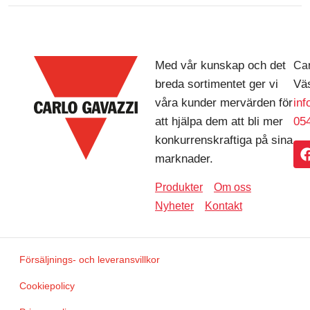
Med vår kunskap och det
Car
breda sortimentet ger vi
Väs
våra kunder mervärden för
in
att hjälpa dem att bli mer
054
konkurrenskraftiga på sina
marknader.
Produkter
Om oss
Nyheter
Kontakt
Försäljnings- och leveransvillkor
Cookiepolicy