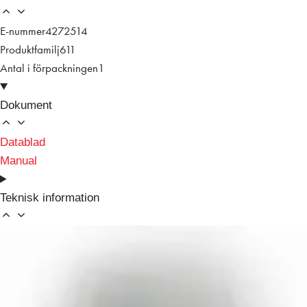
E-nummer
4272514
Produktfamilj
611
Antal i förpackningen
1
Dokument
Datablad
Manual
Teknisk information