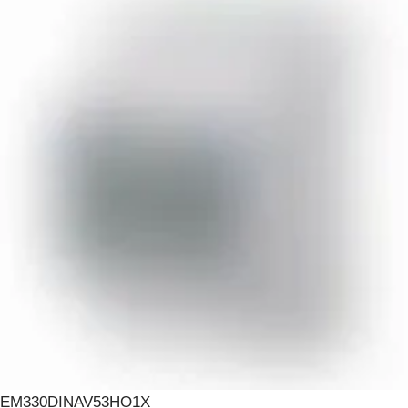
EM330DINAV53HO1X