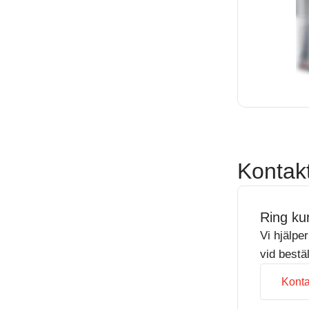
Kontak
Ring ku
Vi hjälpe
vid bestä
Konta