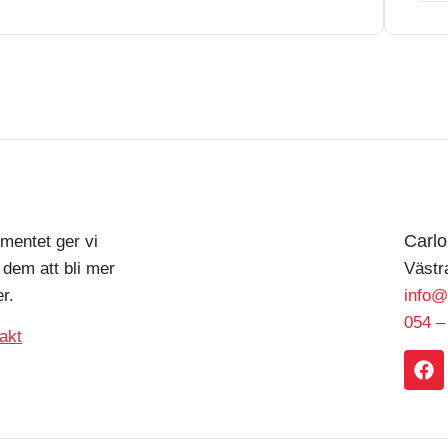
Carl
mentet ger vi
 dem att bli mer
Västr
r.
info@
054 –
akt