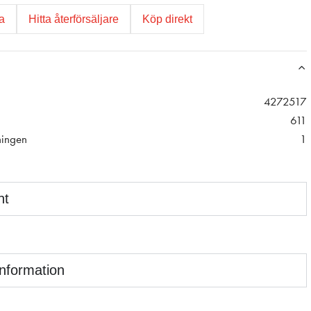
ga
Hitta återförsäljare
Köp direkt
4272517
611
ningen
1
nt
information