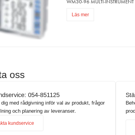
WM30-96 MULTI-INSTRUMENT 
Läs mer
ta oss
ndservice: 054-851125
Stä
r dig med rådgivning inför val av produkt, frågor
Beh
llning och planering av leveranser.
prod
kta kundservice