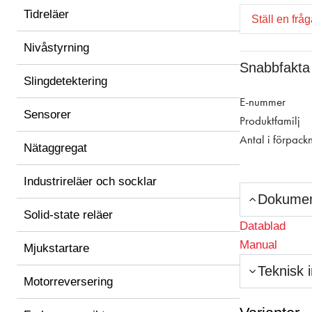
Tidreläer
Ställ en frå
Nivåstyrning
Snabbfakta
Slingdetektering
E-nummer
Sensorer
Produktfamilj
Antal i förpack
Nätaggregat
Industrireläer och socklar
Dokume
Solid-state reläer
Datablad
Manual
Mjukstartare
Teknisk 
Motorreversering