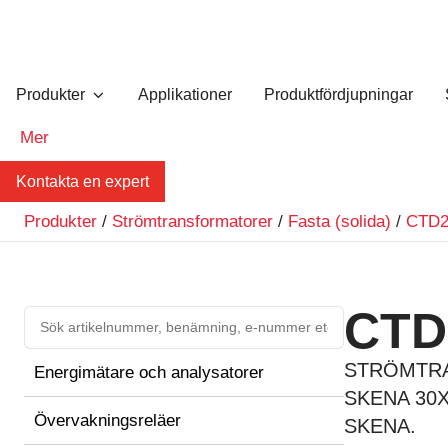
Produkter
Applikationer
Produktfördjupningar
Mer
Kontakta en expert
Produkter
/
Strömtransformatorer
/
Fasta (solida)
/
CTD
CTD
STRÖMTRA
Energimätare och analysatorer
SKENA 30X
Övervakningsreläer
SKENA.