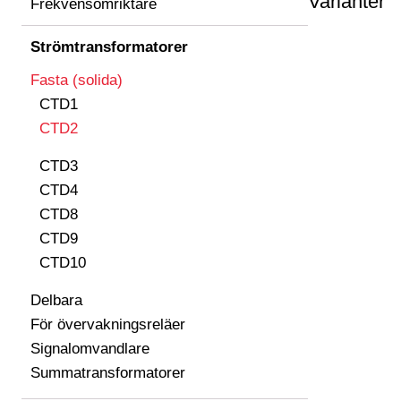
Varianter
Frekvensomriktare
Strömtransformatorer
Fasta (solida)
CTD1
CTD2
CTD3
CTD4
CTD8
CTD9
CTD10
Delbara
För övervakningsreläer
Signalomvandlare
Summatransformatorer