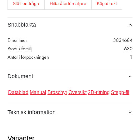
Ställ en fråga
Hitta återförsäljare
Köp direkt
Snabbfakta
E-nummer
3834684
Produktfamilj
630
Antal i förpackningen
1
Dokument
Datablad
Manual
Broschyr
Översikt
2D-ritning
Stepp-fil
Teknisk information
Varianter