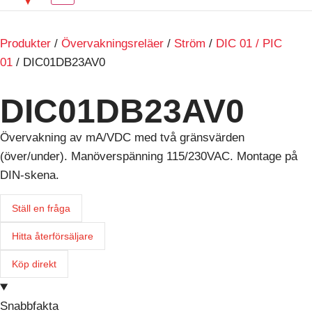
Produkter
/
Övervakningsreläer
/
Ström
/
DIC 01 / PIC
01
/ DIC01DB23AV0
DIC01DB23AV0
Övervakning av mA/VDC med två gränsvärden
(över/under). Manöverspänning 115/230VAC. Montage på
DIN-skena.
Ställ en fråga
Hitta återförsäljare
Köp direkt
Snabbfakta