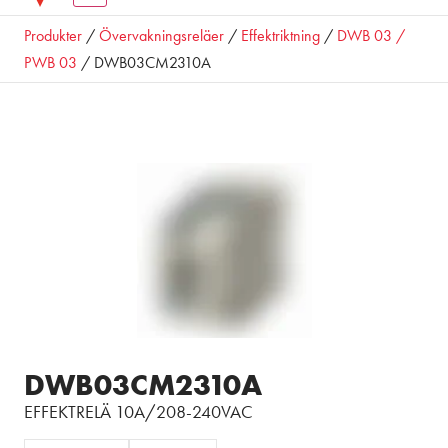
Produkter
/
Övervakningsreläer
/
Effektriktning
/
DWB 03 /
PWB 03
/ DWB03CM2310A
DWB03CM2310A
EFFEKTRELÄ 10A/208-240VAC