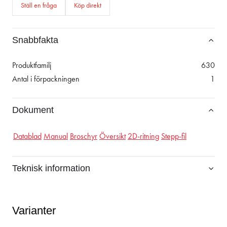
Ställ en fråga
Köp direkt
Snabbfakta
Produktfamilj
630
Antal i förpackningen
1
Dokument
Datablad
Manual
Broschyr
Översikt
2D-ritning
Stepp-fil
Teknisk information
Varianter