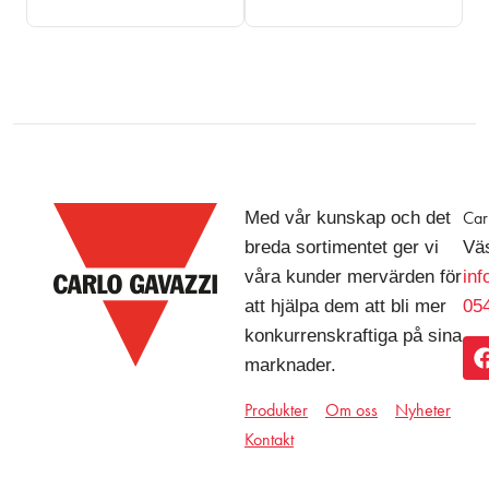
Med vår kunskap och det
Car
breda sortimentet ger vi
Väs
våra kunder mervärden för
in
att hjälpa dem att bli mer
054
konkurrenskraftiga på sina
marknader.
Produkter
Om oss
Nyheter
Kontakt