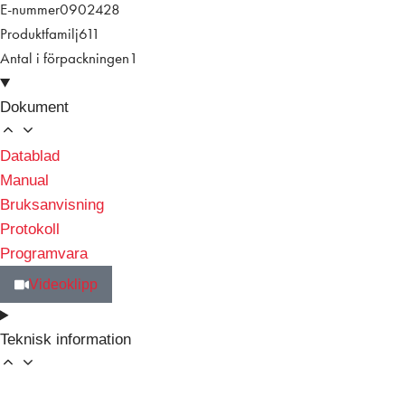
E-nummer
0902428
Produktfamilj
611
Antal i förpackningen
1
Dokument
Datablad
Manual
Bruksanvisning
Protokoll
Programvara
Videoklipp
Teknisk information