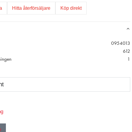
ga
Hitta återförsäljare
Köp direkt
0954013
612
ningen
1
nt
ng
p