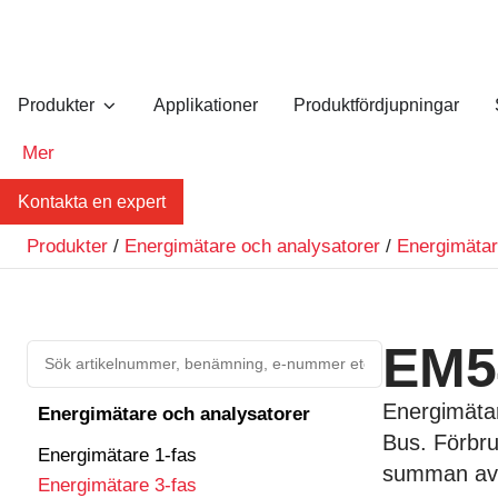
Produkter
Applikationer
Produktfördjupningar
Mer
Kontakta en expert
Produkter
/
Energimätare och analysatorer
/
Energimätar
EM5
Energimätare
Energimätare och analysatorer
Bus. Förbru
Energimätare 1-fas
summan av 
Energimätare 3-fas