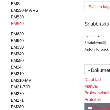
EMS
Ställ en frå
EM530-MV/RG
EM530
Snabbfakta
EM540
EM630
E-nummer
EM640
Produktfamilj
EM330
Antal i förpack
EM340
EM580
EM24
Dokume
EM210
Datablad
EM210-MV
Manual
EM21-72R
Bruksanvisni
EM270
Protokoll
EM271
EM280
Videoklip