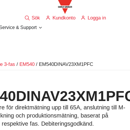
Sök
Kundkonto
Logga in
Service & Support
e 3-fas
/
EM540
/ EM540DINAV23XM1PFC
40DINAV23XM1PF
 för direktmätning upp till 65A, anslutning till M-
kning och produktionsmätning, baserat på
respektive fas. Debiteringsgodkänd.