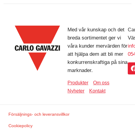
Med vår kunskap och det
Car
breda sortimentet ger vi
Väs
våra kunder mervärden för
in
att hjälpa dem att bli mer
054
konkurrenskraftiga på sina
marknader.
Produkter
Om oss
Nyheter
Kontakt
Försäljnings- och leveransvillkor
Cookiepolicy