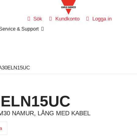
Sök
Kundkonto
Logga in
Service & Support
IA30ELN15UC
0ELN15UC
 M30 NAMUR, LÅNG MED KABEL
ga