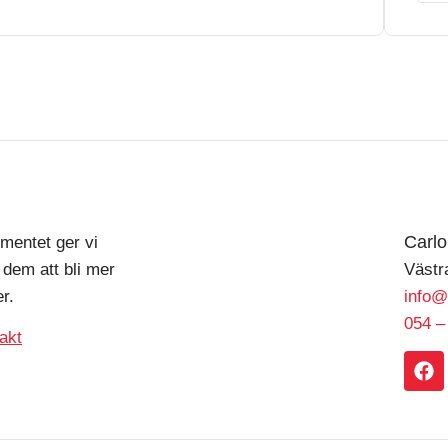
Carl
mentet ger vi
 dem att bli mer
Västr
r.
info@
054 –
akt