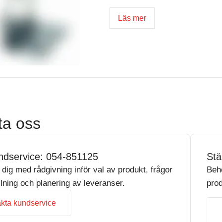
Läs mer
ta oss
ndservice: 054-851125
Stä
r dig med rådgivning inför val av produkt, frågor
Beh
llning och planering av leveranser.
prod
kta kundservice