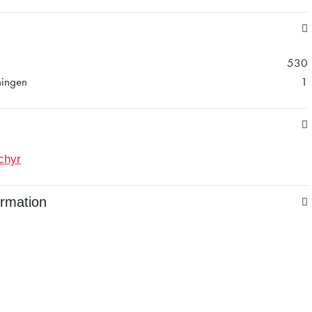
530
ningen
1
chyr
ormation