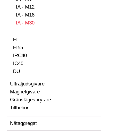
IA - M12
IA - M18
IA - M30
EI
EI55
IRC40
IC40
DU
Ultraljudsgivare
Magnetgivare
Gränslägesbrytare
Tillbehör
Nätaggregat