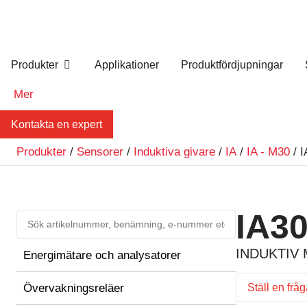
Produkter
Applikationer
Produktfördjupningar
Mer
Kontakta en expert
Produkter
/
Sensorer
/
Induktiva givare
/
IA
/
IA - M30
/ 
IA3
INDUKTIV
Energimätare och analysatorer
Övervakningsreläer
Ställ en frå