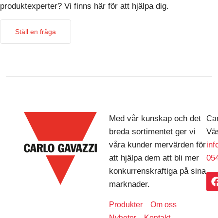
produktexperter? Vi finns här för att hjälpa dig.
Ställ en fråga
Med vår kunskap och det
Car
breda sortimentet ger vi
Väs
våra kunder mervärden för
in
att hjälpa dem att bli mer
054
konkurrenskraftiga på sina
marknader.
Produkter
Om oss
Nyheter
Kontakt