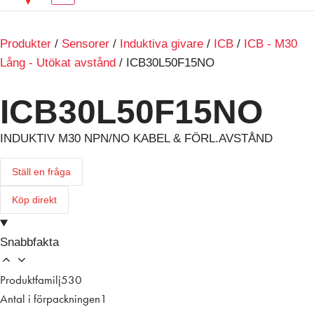
Produkter
/
Sensorer
/
Induktiva givare
/
ICB
/
ICB - M30
Lång - Utökat avstånd
/ ICB30L50F15NO
ICB30L50F15NO
INDUKTIV M30 NPN/NO KABEL & FÖRL.AVSTÅND
Ställ en fråga
Köp direkt
Snabbfakta
Produktfamilj
530
Antal i förpackningen
1