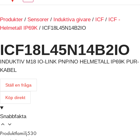
Produkter
/
Sensorer
/
Induktiva givare
/
ICF
/
ICF -
Helmetall IP69K
/ ICF18L45N14B2IO
ICF18L45N14B2IO
INDUKTIV M18 IO-LINK PNP/NO HELMETALL IP69K PUR-
KABEL
Ställ en fråga
Köp direkt
Snabbfakta
Produktfamilj
530