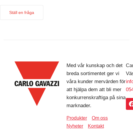
Ställ en fråga
Med vår kunskap och det
Car
breda sortimentet ger vi
Väs
våra kunder mervärden för
in
att hjälpa dem att bli mer
054
konkurrenskraftiga på sina
marknader.
Produkter
Om oss
Nyheter
Kontakt